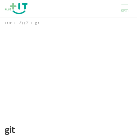
MENU
TOP
ブログ
git
git